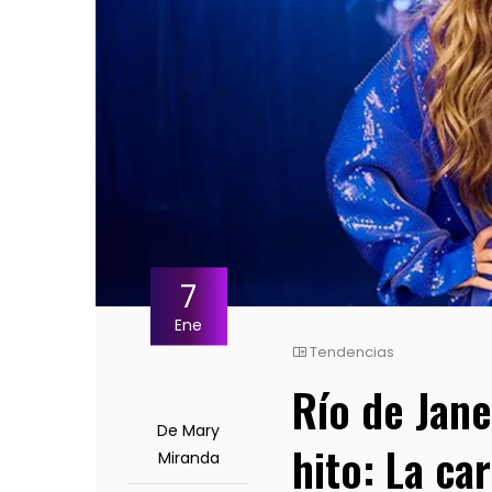
7
Ene
Tendencias
Río de Jan
De Mary
hito: La c
Miranda