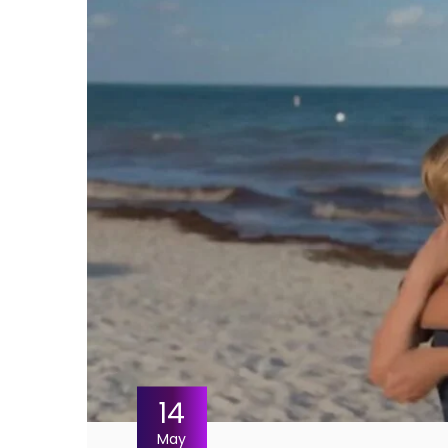
14
May