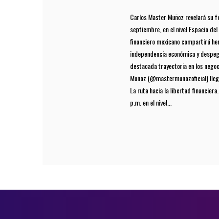
Carlos Master Muñoz revelará su 
septiembre, en el nivel Espacio de
financiero mexicano compartirá her
independencia económica y despega
destacada trayectoria en los negoc
Muñoz (@mastermunozoficial) lleg
La ruta hacia la libertad financier
p.m. en el nivel...