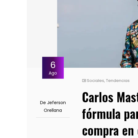
6
Ago
Sociales
,
Tendencias
Carlos Mas
De Jeferson
fórmula pa
Orellana
compra en 