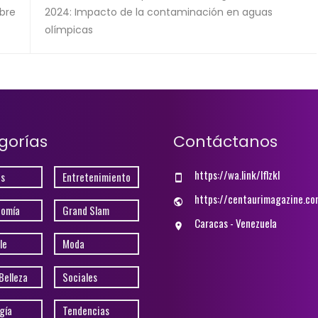
bre
2024: Impacto de la contaminación en aguas
olímpicas
gorías
Contáctanos
https://wa.link/lflzkl
s
Entretenimiento
https://centaurimagazine.co
nomía
Grand Slam
Caracas - Venezuela
le
Moda
Belleza
Sociales
gía
Tendencias