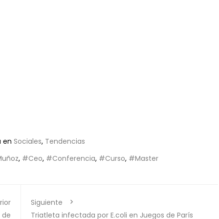
a en
Sociales
,
Tendencias
Muñoz
,
#Ceo
,
#Conferencia
,
#Curso
,
#Master
rior
Siguiente
7 de
Triatleta infectada por E.coli en Juegos de París