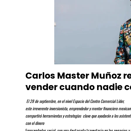
Carlos Master Muñoz r
vender cuando nadie c
El 28 de septiembre, en el nivel Espacio del Centro Comercial Líder,
este irreverente inversionista, emprendedor y mentor financiero mexican
compartirá herramientas y estrategias clave que ayudarán a los asisten
con el dinero
Emprendedor serial, con una destacada trayectoria en los negocios y 