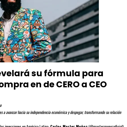
evelará su fórmula para
ompra en de CERO a CEO
o
tes a avanzar hacia su independencia económica y despegar, transformando su relación
las inversiones en América Latina,
Carlos Master Muñoz
(@mastermunozoficial)