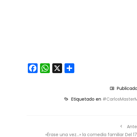
Facebook
WhatsApp
X
Compartir
Publicad
Etiquetado en
#CarlosMaster
Ante
«Érase una vez…» la comedia familiar Del 1