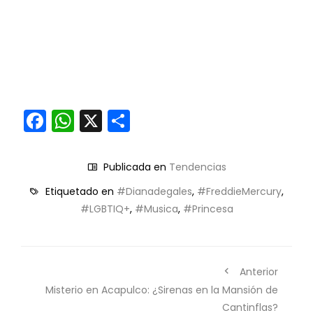
Facebook
WhatsApp
X
Compartir
Publicada en
Tendencias
Etiquetado en
#Dianadegales
,
#FreddieMercury
,
#LGBTIQ+
,
#Musica
,
#Princesa
Anterior
Misterio en Acapulco: ¿Sirenas en la Mansión de
Cantinflas?