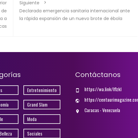
rior
Siguiente
 de
Declarada emergencia sanitaria internacional ante
ga a
la rápida expansión de un nuevo brote de ébola
cas
gorías
Contáctanos
https://wa.link/lflzkl
s
Entretenimiento
https://centaurimagazine.co
nomía
Grand Slam
Caracas - Venezuela
le
Moda
Belleza
Sociales