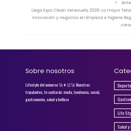
Ante
Llega Expo Clean Venezuela 2026: La mayor feria
innovación y negocios en limpieza e higiene lle
cara
Sobre nosotros
Cate
Lifestyle del universo 🚀👩🏻‍🚀 Nuestros
Deporte
tripulantes, te contarán: moda, tendencia, social,
Gastro
gastronomía, salud y belleza
Life Sty
Salud y 