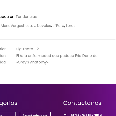
icada en
Tendencias
MarioVargasLlosa
,
#Novelas
,
#Peru
,
libros
rior
Siguiente
sión
ELA: la enfermedad que padece Eric Dane de
rida
«Grey’s Anatomy»
gorías
Contáctanos
https://wa.link/lflzkl
s
Entretenimiento