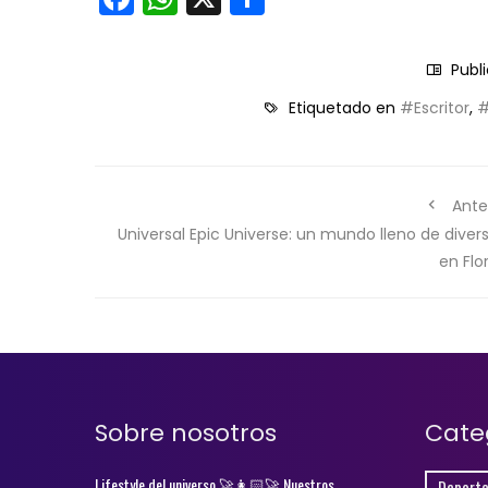
Publ
Etiquetado en
#Escritor
,
#
Ante
Universal Epic Universe: un mundo lleno de diver
en Flo
Sobre nosotros
Cate
Lifestyle del universo 🚀👩🏻‍🚀 Nuestros
Deporte