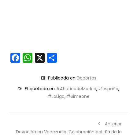
Facebook
WhatsApp
X
Compartir
Publicada en
Deportes
Etiquetado en
#AtleticodeMadrid
,
#españa
,
#LaLiga
,
#Simeone
Anterior
Devoción en Venezuela: Celebración del día de la