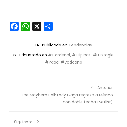
Facebook
WhatsApp
X
Compartir
Publicada en
Tendencias
Etiquetado en
#Cardenal
,
#Filipinas
,
#Luistagle
,
#Papa
,
#Vaticano
Anterior
The Mayhem Ball: Lady Gaga regresa a México
con doble fecha (Setlist)
Siguiente