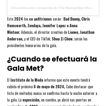
U
na publicación compartida de The Metropolitan Museum of Art (@metmuseum)
Este
2024
los
co anfitriones
serán:
Bad Bunny, Chris
Hemsworth, Zendaya, Jennifer Lopez o Anna
Wintour.
Además, el director creativo de
Loewe,
Jonathan
Anderson,
y el CEO de TikTok,
Shou Zi Chew
, serán los
presidentes honorarios de la gala.
¿Cuando se efectuará la
Gala Met?
El
Instituto de la Moda
informo que este evento tendrá
cabida el próximo
6 de mayo de 2024,
Cabe destacar que
lista de invitados nunca se confirma hasta la noche anterior a
la gala. La
exposición,
en cambio, ya abrió sus puertas en