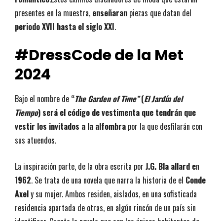
presentes en la muestra,
enseñaran
piezas que datan del
periodo XVII hasta el siglo XXI
.
#DressCode de la Met
2024
Bajo el nombre de
“
The Garden of Time”
(
El Jardín del
Tiempo
)
será el código de vestimenta que tendrán que
vestir los invitados
a la alfombra
por la que desfilarán con
sus atuendos.
La inspiración parte, de la obra escrita por
J.G. B
la
allard e
n
1
962
. Se trata de una novela que narra la historia de el
Conde
Axel
y su mujer. Ambos residen, aislados, en una sofisticada
residencia apartada de otras, en algún rincón de un país sin