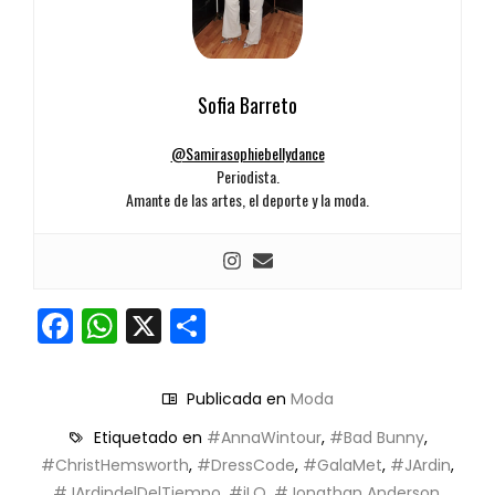
Sofia Barreto
@Samirasophiebellydance
Periodista.
Amante de las artes, el deporte y la moda.
Facebook
WhatsApp
X
Compartir
Publicada en
Moda
Etiquetado en
#AnnaWintour
,
#Bad Bunny
,
#ChristHemsworth
,
#DressCode
,
#GalaMet
,
#JArdin
,
#JArdindelDelTiempo
,
#jLO
,
#Jonathan Anderson
,