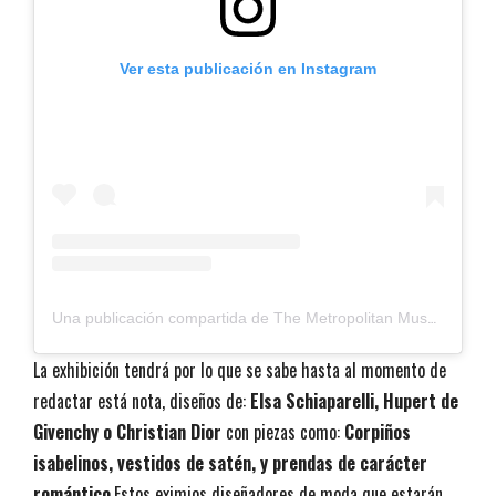
Ver esta publicación en Instagram
U
na publicación compartida de The Metropolitan Museum of Art (@metmuseum)
La exhibición tendrá por lo que se sabe hasta al momento de
redactar está nota, diseños de:
Elsa Schiaparelli, Hupert de
Givenchy o Christian Dior
con piezas como:
Corpiños
isabelinos, vestidos de satén, y prendas de carácter
romántico
.Estos eximios diseñadores de moda que estarán