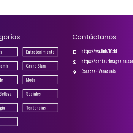
gorías
Contáctanos
https://wa.link/lflzkl
s
Entretenimiento
https://centaurimagazine.co
nomía
Grand Slam
Caracas - Venezuela
le
Moda
Belleza
Sociales
gía
Tendencias