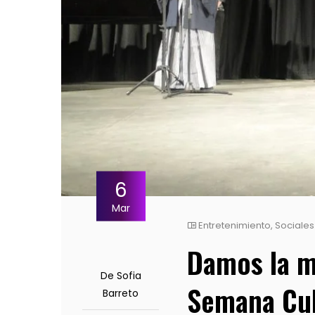
6
Mar
Entretenimiento
,
Sociales
Damos la má
De Sofia
Semana Cul
Barreto