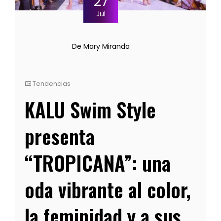
27
Jul
De Mary Miranda
Tendencias
KALU Swim Style
presenta
“TROPICANA”: una
oda vibrante al color,
la feminidad y a sus