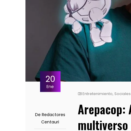
20
Ene
Entretenimiento
,
Sociales
Arepacop: 
De Redactores
multiverso 
Centauri