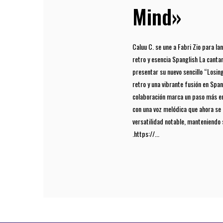
Mind»
Caluu C. se une a Fabri Zio para l
retro y esencia Spanglish La canta
presentar su nuevo sencillo “Losin
retro y una vibrante fusión en Span
colaboración marca un paso más en 
con una voz melódica que ahora se
versatilidad notable, manteniendo s
.https://...