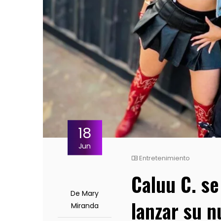
18
Jun
Entretenimiento
Caluu C. se
De Mary
lanzar su n
Miranda