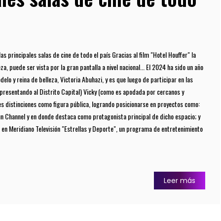
a las principales salas de cine de todo el país Gracias al film "Hotel Houffer" la
a, puede ser vista por la gran pantalla a nivel nacional... El 2024 ha sido un año
elo y reina de belleza, Victoria Abuhazi, y es que luego de participar en las
epresentando al Distrito Capital) Vicky (como es apodada por cercanos y
s distinciones como figura pública, logrando posicionarse en proyectos como:
un Channel y en donde destaca como protagonista principal de dicho espacio; y
 en Meridiano Televisión "Estrellas y Deporte", un programa de entretenimiento
Leer más