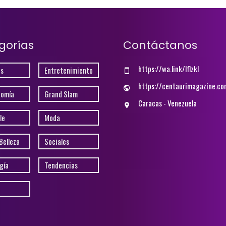
gorías
Contáctanos
https://wa.link/lflzkl
s
Entretenimiento
https://centaurimagazine.co
nomía
Grand Slam
Caracas - Venezuela
le
Moda
Belleza
Sociales
gía
Tendencias