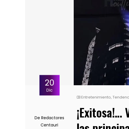
20
Dic
Entretenimiento
,
Tendenc
¡Exitosa!… 
De Redactores
las princip
Centauri