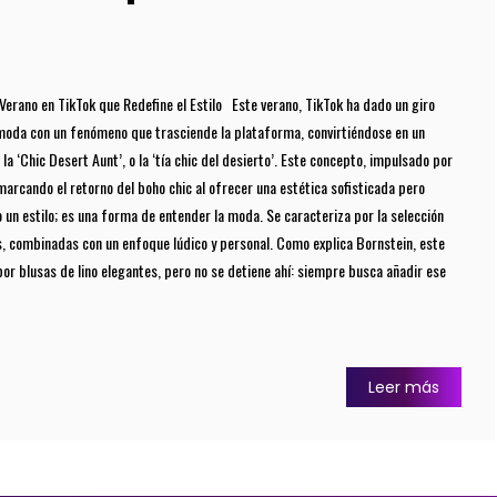
Verano en TikTok que Redefine el Estilo Este verano, TikTok ha dado un giro
moda con un fenómeno que trasciende la plataforma, convirtiéndose en un
la ‘Chic Desert Aunt’, o la ‘tía chic del desierto’. Este concepto, impulsado por
á marcando el retorno del boho chic al ofrecer una estética sofisticada pero
o un estilo; es una forma de entender la moda. Se caracteriza por la selección
, combinadas con un enfoque lúdico y personal. Como explica Bornstein, este
or blusas de lino elegantes, pero no se detiene ahí: siempre busca añadir ese
Leer más