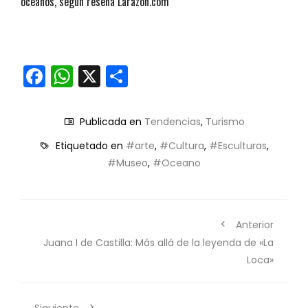
océanos, según reseña Larazón.com
Facebook
WhatsApp
X
Compartir
Publicada en
Tendencias
,
Turismo
Etiquetado en
#arte
,
#Cultura
,
#Esculturas
,
#Museo
,
#Oceano
Anterior
Juana I de Castilla: Más allá de la leyenda de «La
Loca»