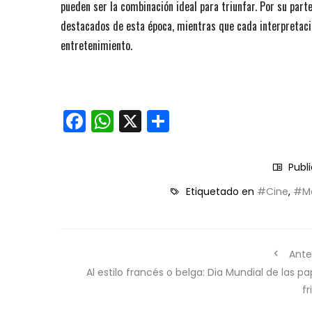
pueden ser la combinación ideal para triunfar. Por su part
destacados de esta época, mientras que cada interpretaci
entretenimiento.
Facebook
WhatsApp
X
Compartir
Publ
Etiquetado en
#Cine
,
#Ma
Ante
Al estilo francés o belga: Dia Mundial de las p
fr