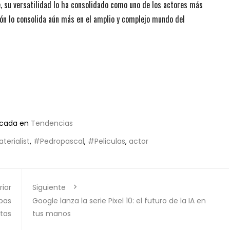
e, su versatilidad lo ha consolidado como uno de los actores más
ón lo consolida aún más en el amplio y complejo mundo del
icada en
Tendencias
terialist
,
#Pedropascal
,
#Peliculas
,
actor
rior
Siguiente
apas
Google lanza la serie Pixel 10: el futuro de la IA en
itas
tus manos