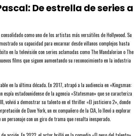
ascal: De estrella de series a
a consolidado como uno de los artistas más versátiles de Hollywood. Su
demostrado su capacidad para encarnar desde villanos complejos hasta
éxito en la televisión con series aclamadas como The Mandalorian o The
 nuevos films que siguen aumentando su reconocimiento en la industria
table en la última década. En 2017, atrapó a la audiencia en «Kingsman:
un espía estadounidense de la agencia «Statesman» que se caracteriza
, volvió a demostrar su talento en el thriller «El justiciero 2», donde
rpretación de Dave York, un ex compañero de la CIA, lo llevó a explorar
 un personaje con un giro de trama que resulta inesperado.
de acción. En 2022, el actor brilló en la comedia «El peso del talento»,