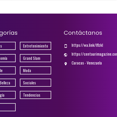
gorías
Contáctanos
https://wa.link/lflzkl
s
Entretenimiento
https://centaurimagazine.co
nomía
Grand Slam
Caracas - Venezuela
le
Moda
Belleza
Sociales
gía
Tendencias