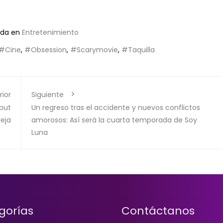
ada en
Entretenimiento
#Cine
,
#Obsession
,
#Scarymovie
,
#Taquilla
rior
Siguiente
ebut
Un regreso tras el accidente y nuevos conflictos
reja
amorosos: Así será la cuarta temporada de Soy
Luna
gorías
Contáctanos